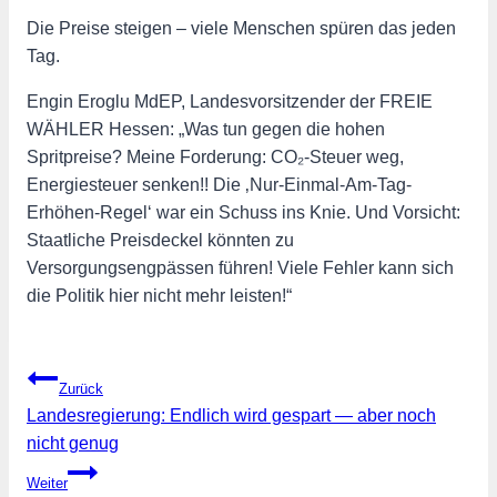
Die Preise steigen – viele Menschen spüren das jeden
Tag.
Engin Eroglu MdEP, Landesvorsitzender der FREIE
WÄHLER Hessen: „Was tun gegen die hohen
Spritpreise? Meine Forderung: CO₂-Steuer weg,
Energiesteuer senken!! Die ‚Nur-Einmal-Am-Tag-
Erhöhen-Regel‘ war ein Schuss ins Knie. Und Vorsicht:
Staatliche Preisdeckel könnten zu
Versorgungsengpässen führen! Viele Fehler kann sich
die Politik hier nicht mehr leisten!“
Beitragsnavigation
Zurück
Landesregierung: Endlich wird gespart — aber noch
nicht genug
Weiter