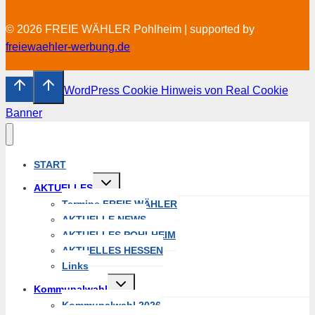
© 2026 FREIE WÄHLER Pohlheim | supported by
freiewaehler-werbung.de
WordPress Cookie Hinweis von Real Cookie
Banner
START
Untermenü
AKTUELLES
umschalten
Termine FREIE WÄHLER
AKTUELLE NEWS
AKTUELLES POHLHEIM
AKTUELLES HESSEN
Links
Untermenü
Kommunalwahl
umschalten
Kommunalwahl 2026