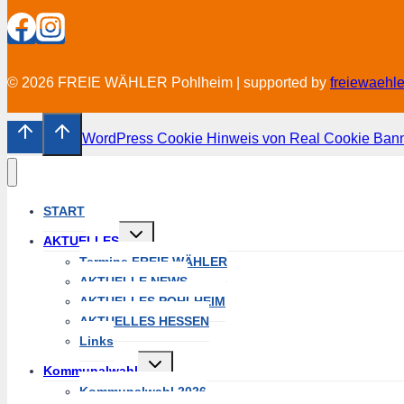
© 2026 FREIE WÄHLER Pohlheim | supported by
freiewaehl
WordPress Cookie Hinweis von Real Cookie Ban
START
Untermenü
AKTUELLES
umschalten
Termine FREIE WÄHLER
AKTUELLE NEWS
AKTUELLES POHLHEIM
AKTUELLES HESSEN
Links
Untermenü
Kommunalwahl
umschalten
Kommunalwahl 2026