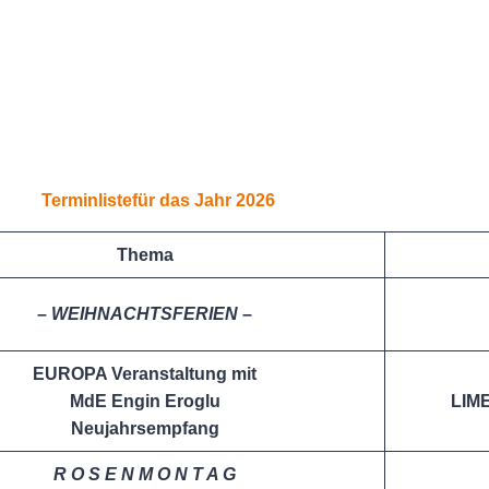
Terminlistefür das Jahr 2026
Thema
–
WEIHNACHTSFERIEN
–
EUROPA Veranstaltung mit
MdE Engin Eroglu
LIME
Neujahrsempfang
R O S E N M O N T A G