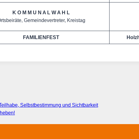
K O M M U N A L W A H L
rtsbeiräte, Gemeindevertreter, Kreistag
FAMILIENFEST
Holz
eilhabe, Selbstbestimmung und Sichtbarkeit
fheben!