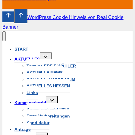
WordPress Cookie Hinweis von Real Cookie
Banner
START
Untermenü
AKTUELLES
umschalten
Termine FREIE WÄHLER
AKTUELLE NEWS
AKTUELLES POHLHEIM
AKTUELLES HESSEN
Links
Untermenü
Kommunalwahl
umschalten
Kommunalwahl 2026
Erste Vorbereitungen
Kandidatur
Anträge