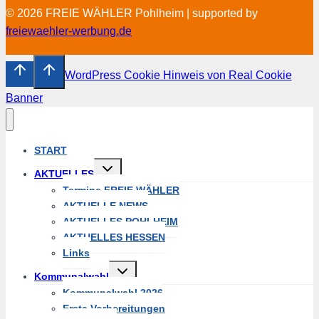
© 2026 FREIE WÄHLER Pohlheim | supported by
freiewaehler-werbung.de
WordPress Cookie Hinweis von Real Cookie
Banner
START
Untermenü
AKTUELLES
umschalten
Termine FREIE WÄHLER
AKTUELLE NEWS
AKTUELLES POHLHEIM
AKTUELLES HESSEN
Links
Untermenü
Kommunalwahl
umschalten
Kommunalwahl 2026
Erste Vorbereitungen