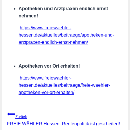
Apotheken und Arztpraxen endlich ernst
nehmen!
https://www.freiewaehler-
hessen.de/aktuelles/beitraege/apotheken-und-
arztpraxen-endlich-ernst-nehmen/
Apotheken vor Ort erhalten!
https://www.freiewaehler-
hessen.de/aktuelles/beitraege/freie-waehler-
apotheken-vor-ort-erhalten/
Beitragsnavigation
Zurück
FREIE WÄHLER Hessen: Rentenpolitik ist gescheitert!