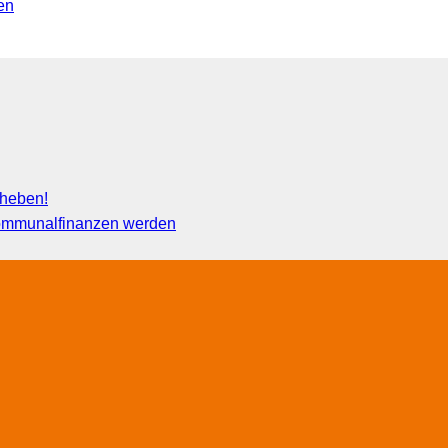
en
fheben!
 Kommunalfinanzen werden