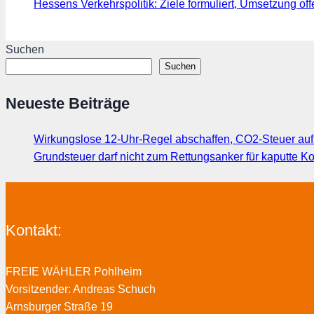
Hessens Verkehrspolitik: Ziele formuliert, Umsetzung off
Suchen
Suchen
Neueste Beiträge
Wirkungslose 12-Uhr-Regel abschaffen, CO2-Steuer au
Grundsteuer darf nicht zum Rettungsanker für kaputte
Kontakt:
FREIE WÄHLER Pohlheim
Vorsitzender: Andreas Schuch
Arnsburger Straße 19