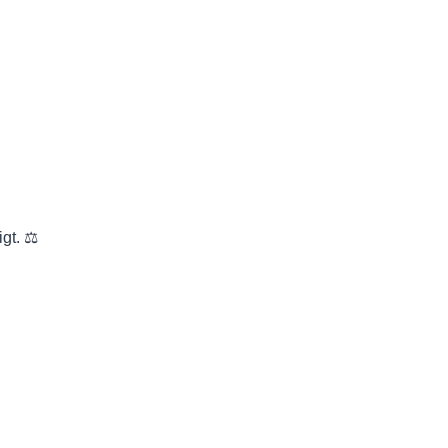
.
gt. ⚖️