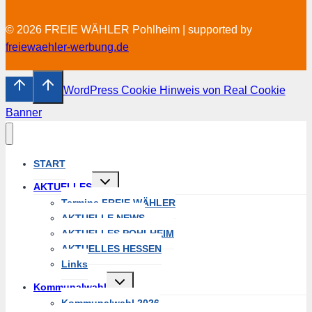
© 2026 FREIE WÄHLER Pohlheim | supported by
freiewaehler-werbung.de
WordPress Cookie Hinweis von Real Cookie
Banner
START
Untermenü
AKTUELLES
umschalten
Termine FREIE WÄHLER
AKTUELLE NEWS
AKTUELLES POHLHEIM
AKTUELLES HESSEN
Links
Untermenü
Kommunalwahl
umschalten
Kommunalwahl 2026