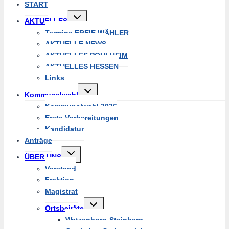
START
Untermenü
AKTUELLES
umschalten
Termine FREIE WÄHLER
AKTUELLE NEWS
AKTUELLES POHLHEIM
AKTUELLES HESSEN
Links
Untermenü
Kommunalwahl
umschalten
Kommunalwahl 2026
Erste Vorbereitungen
Kandidatur
Anträge
Untermenü
ÜBER UNS
umschalten
Vorstand
Fraktion
Magistrat
Untermenü
Ortsbeiräte
umschalten
Watzenborn-Steinberg