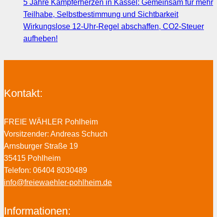
5 Jahre Kämpferherzen in Kassel: Gemeinsam für mehr
Teilhabe, Selbstbestimmung und Sichtbarkeit
Wirkungslose 12-Uhr-Regel abschaffen, CO2-Steuer
aufheben!
Kontakt:
FREIE WÄHLER Pohlheim
Vorsitzender: Andreas Schuch
Arnsburger Straße 19
35415 Pohlheim
Telefon: 06404 8030489
info@freiewaehler-pohlheim.de
Informationen: