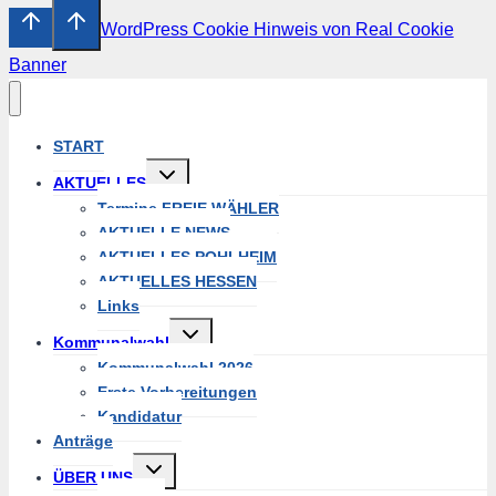
WordPress Cookie Hinweis von Real Cookie
Banner
START
Untermenü
AKTUELLES
umschalten
Termine FREIE WÄHLER
AKTUELLE NEWS
AKTUELLES POHLHEIM
AKTUELLES HESSEN
Links
Untermenü
Kommunalwahl
umschalten
Kommunalwahl 2026
Erste Vorbereitungen
Kandidatur
Anträge
Untermenü
ÜBER UNS
umschalten