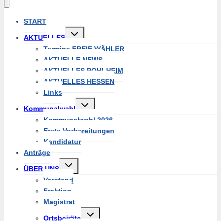
START
Untermenü
AKTUELLES
umschalten
Termine FREIE WÄHLER
AKTUELLE NEWS
AKTUELLES POHLHEIM
AKTUELLES HESSEN
Links
Untermenü
Kommunalwahl
umschalten
Kommunalwahl 2026
Erste Vorbereitungen
Kandidatur
Anträge
Untermenü
ÜBER UNS
umschalten
Vorstand
Fraktion
Magistrat
Untermenü
Ortsbeiräte
umschalten