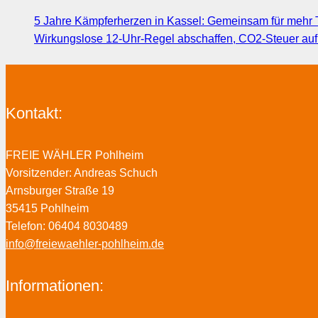
5 Jahre Kämpferherzen in Kassel: Gemeinsam für mehr T
Wirkungslose 12-Uhr-Regel abschaffen, CO2-Steuer au
Kontakt:
FREIE WÄHLER Pohlheim
Vorsitzender: Andreas Schuch
Arnsburger Straße 19
35415 Pohlheim
Telefon: 06404 8030489
info@freiewaehler-pohlheim.de
Informationen: