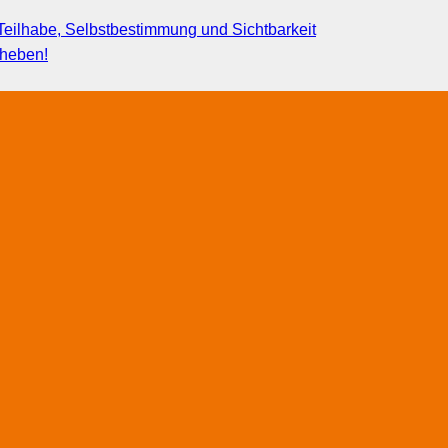
eilhabe, Selbstbestimmung und Sichtbarkeit
fheben!