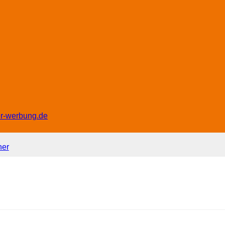
er-werbung.de
ner