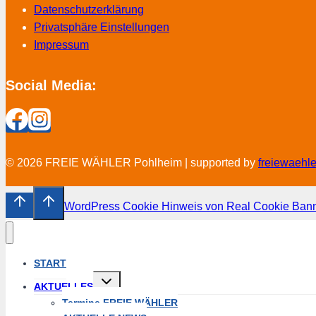
Datenschutzerklärung
Privatsphäre Einstellungen
Impressum
Social Media:
© 2026 FREIE WÄHLER Pohlheim | supported by
freiewaehl
WordPress Cookie Hinweis von Real Cookie Ban
START
Untermenü
AKTUELLES
umschalten
Termine FREIE WÄHLER