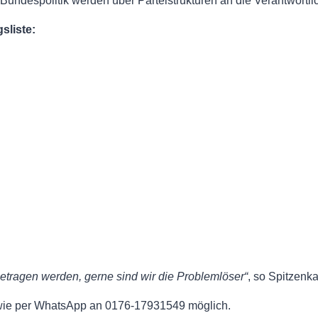
ndespolitik werden über Parteistrukturen an die Verantwortli
sliste:
etragen werden, gerne sind wir die Problemlöser“
, so Spitzenk
ie per WhatsApp an 0176-17931549 möglich.