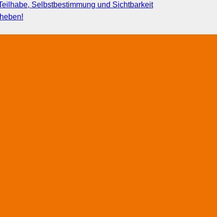
eilhabe, Selbstbestimmung und Sichtbarkeit
fheben!