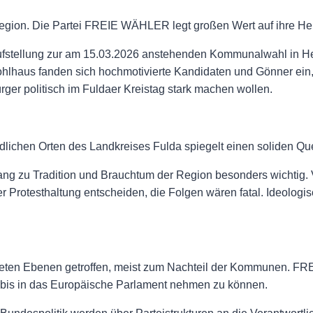
 Region. Die Partei FREIE WÄHLER legt großen Wert auf ihre He
naufstellung zur am 15.03.2026 anstehenden Kommunalwahl in H
Kohlhaus fanden sich hochmotivierte Kandidaten und Gönner ein
ger politisch im Fuldaer Kreistag stark machen wollen.
dlichen Orten des Landkreises Fulda spiegelt einen soliden Que
it Hang zu Tradition und Brauchtum der Region besonders wichtig
er Protesthaltung entscheiden, die Folgen wären fatal. Ideologis
neten Ebenen getroffen, meist zum Nachteil der Kommunen. FR
r bis in das Europäische Parlament nehmen zu können.