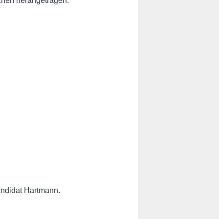
chen herangetragen.
andidat Hartmann.