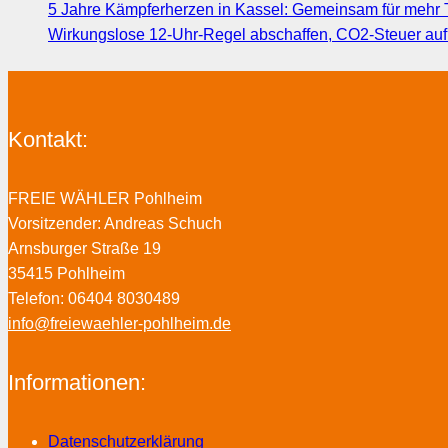
5 Jahre Kämpferherzen in Kassel: Gemeinsam für mehr T
Wirkungslose 12-Uhr-Regel abschaffen, CO2-Steuer au
Kontakt:
FREIE WÄHLER Pohlheim
Vorsitzender: Andreas Schuch
Arnsburger Straße 19
35415 Pohlheim
Telefon: 06404 8030489
info@freiewaehler-pohlheim.de
Informationen:
Datenschutzerklärung