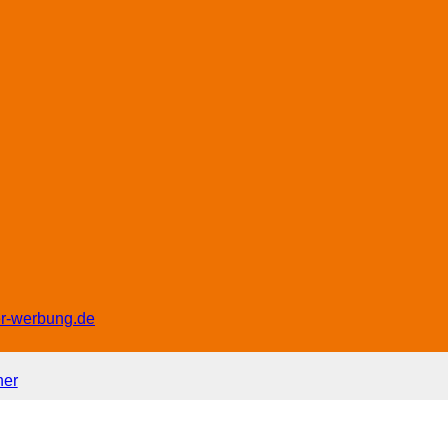
er-werbung.de
ner