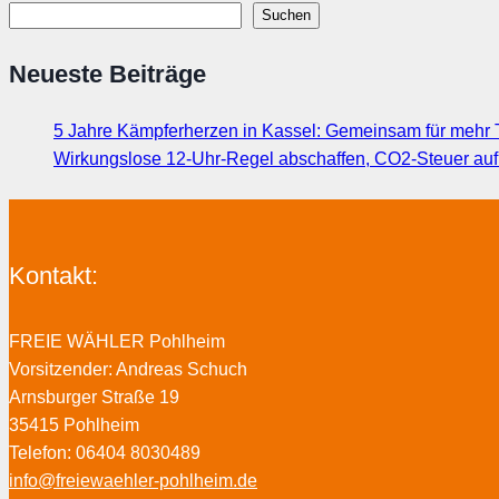
Suchen
Neueste Beiträge
5 Jahre Kämpferherzen in Kassel: Gemeinsam für mehr T
Wirkungslose 12-Uhr-Regel abschaffen, CO2-Steuer au
Kontakt:
FREIE WÄHLER Pohlheim
Vorsitzender: Andreas Schuch
Arnsburger Straße 19
35415 Pohlheim
Telefon: 06404 8030489
info@freiewaehler-pohlheim.de