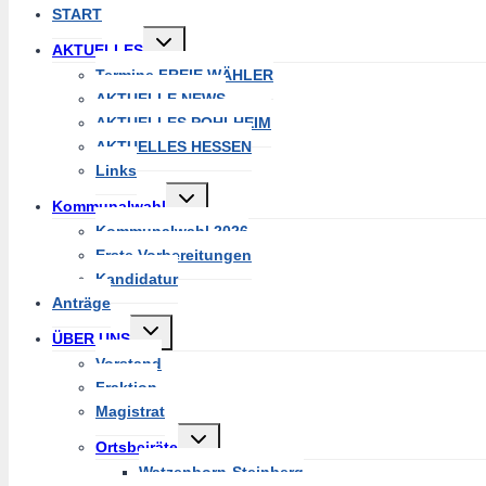
START
Untermenü
AKTUELLES
umschalten
Termine FREIE WÄHLER
AKTUELLE NEWS
AKTUELLES POHLHEIM
AKTUELLES HESSEN
Links
Untermenü
Kommunalwahl
umschalten
Kommunalwahl 2026
Erste Vorbereitungen
Kandidatur
Anträge
Untermenü
ÜBER UNS
umschalten
Vorstand
Fraktion
Magistrat
Untermenü
Ortsbeiräte
umschalten
Watzenborn-Steinberg