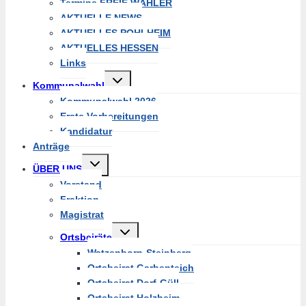
Termine FREIE WÄHLER
AKTUELLE NEWS
AKTUELLES POHLHEIM
AKTUELLES HESSEN
Links
Untermenü
Kommunalwahl
umschalten
Kommunalwahl 2026
Erste Vorbereitungen
Kandidatur
Anträge
Untermenü
ÜBER UNS
umschalten
Vorstand
Fraktion
Magistrat
Untermenü
Ortsbeiräte
umschalten
Watzenborn-Steinberg
Ortsbeirat Garbenteich
Ortsbeirat Dorf-Güll
Ortsbeirat Holzheim