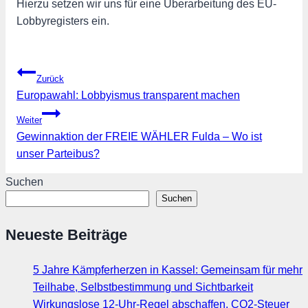
Hierzu setzen wir uns für eine Überarbeitung des EU-
Lobbyregisters ein.
Beitragsnavigation
Zurück
Europawahl: Lobbyismus transparent machen
Weiter
Gewinnaktion der FREIE WÄHLER Fulda – Wo ist
unser Parteibus?
Suchen
Suchen
Neueste Beiträge
5 Jahre Kämpferherzen in Kassel: Gemeinsam für mehr
Teilhabe, Selbstbestimmung und Sichtbarkeit
Wirkungslose 12-Uhr-Regel abschaffen, CO2-Steuer