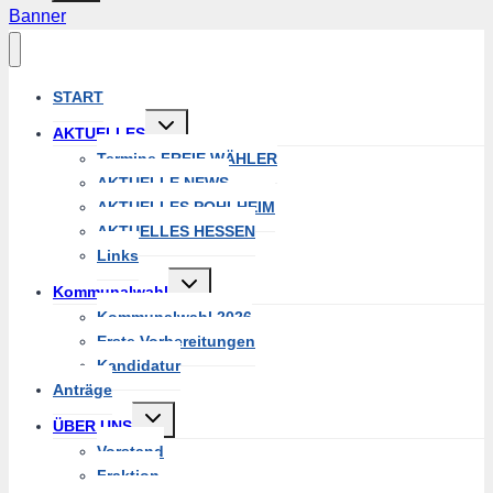
Banner
START
Untermenü
AKTUELLES
umschalten
Termine FREIE WÄHLER
AKTUELLE NEWS
AKTUELLES POHLHEIM
AKTUELLES HESSEN
Links
Untermenü
Kommunalwahl
umschalten
Kommunalwahl 2026
Erste Vorbereitungen
Kandidatur
Anträge
Untermenü
ÜBER UNS
umschalten
Vorstand
Fraktion