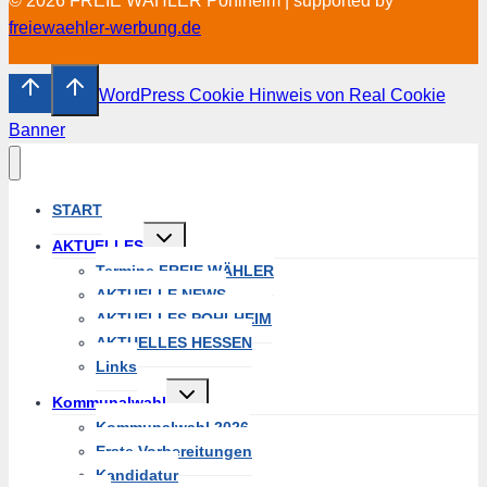
© 2026 FREIE WÄHLER Pohlheim | supported by
freiewaehler-werbung.de
WordPress Cookie Hinweis von Real Cookie
Banner
START
Untermenü
AKTUELLES
umschalten
Termine FREIE WÄHLER
AKTUELLE NEWS
AKTUELLES POHLHEIM
AKTUELLES HESSEN
Links
Untermenü
Kommunalwahl
umschalten
Kommunalwahl 2026
Erste Vorbereitungen
Kandidatur