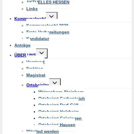
AKTUELLES HESSEN
Links
Untermenü
Kommunalwahl
umschalten
Kommunalwahl 2026
Erste Vorbereitungen
Kandidatur
Anträge
Untermenü
ÜBER UNS
umschalten
Vorstand
Fraktion
Magistrat
Untermenü
Ortsbeiräte
umschalten
Watzenborn-Steinberg
Ortsbeirat Garbenteich
Ortsbeirat Dorf-Güll
Ortsbeirat Holzheim
Ortsbeirat Grüningen
Ortsbeirat Hausen
Mitglied werden