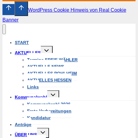
WordPress Cookie Hinweis von Real Cookie
Banner
START
Untermenü
AKTUELLES
umschalten
Termine FREIE WÄHLER
AKTUELLE NEWS
AKTUELLES POHLHEIM
AKTUELLES HESSEN
Links
Untermenü
Kommunalwahl
umschalten
Kommunalwahl 2026
Erste Vorbereitungen
Kandidatur
Anträge
Untermenü
ÜBER UNS
umschalten