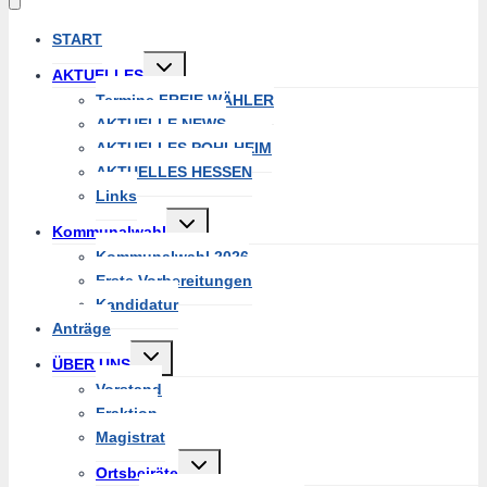
START
Untermenü
AKTUELLES
umschalten
Termine FREIE WÄHLER
AKTUELLE NEWS
AKTUELLES POHLHEIM
AKTUELLES HESSEN
Links
Untermenü
Kommunalwahl
umschalten
Kommunalwahl 2026
Erste Vorbereitungen
Kandidatur
Anträge
Untermenü
ÜBER UNS
umschalten
Vorstand
Fraktion
Magistrat
Untermenü
Ortsbeiräte
umschalten